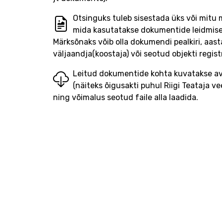
Otsinguks tuleb sisestada üks või mitu
mida kasutatakse dokumentide leidmise
Märksõnaks võib olla dokumendi pealkiri, aast
väljaandja(koostaja) või seotud objekti regist
Leitud dokumentide kohta kuvatakse ava
(näiteks õigusakti puhul Riigi Teataja vee
ning võimalus seotud faile alla laadida.